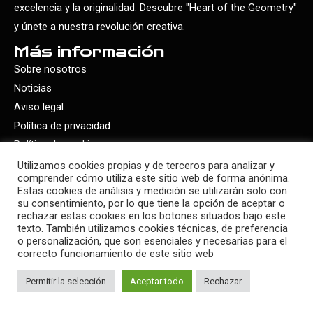
excelencia y la originalidad. Descubre "Heart of the Geometry"
y únete a nuestra revolución creativa.
Más información
Sobre nosotros
Noticias
Aviso legal
Política de privacidad
Política de cookies
Utilizamos cookies propias y de terceros para analizar y
Últimos artículos
comprender cómo utiliza este sitio web de forma anónima.
Estas cookies de análisis y medición se utilizarán solo con
su consentimiento, por lo que tiene la opción de aceptar o
rechazar estas cookies en los botones situados bajo este
texto. También utilizamos cookies técnicas, de preferencia
o personalización, que son esenciales y necesarias para el
correcto funcionamiento de este sitio web
Copyright © 2026 Fontail
Permitir la selección
Diseño y desarrollo web por
Aceptar todo
Webhoy
Rechazar